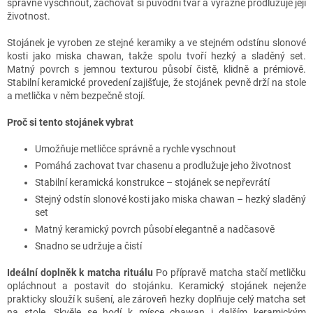
správně vyschnout, zachovat si původní tvar a výrazně prodlužuje její
životnost.
Stojánek je vyroben ze stejné keramiky a ve stejném odstínu slonové
kosti jako miska chawan, takže spolu tvoří hezký a sladěný set.
Matný povrch s jemnou texturou působí čistě, klidně a prémiově.
Stabilní keramické provedení zajišťuje, že stojánek pevně drží na stole
a metlička v něm bezpečně stojí.
Proč si tento stojánek vybrat
Umožňuje metličce správně a rychle vyschnout
Pomáhá zachovat tvar chasenu a prodlužuje jeho životnost
Stabilní keramická konstrukce – stojánek se nepřevrátí
Stejný odstín slonové kosti jako miska chawan – hezký sladěný
set
Matný keramický povrch působí elegantně a nadčasově
Snadno se udržuje a čistí
Ideální doplněk k matcha rituálu
Po přípravě matcha stačí metličku
opláchnout a postavit do stojánku. Keramický stojánek nejenže
prakticky slouží k sušení, ale zároveň hezky doplňuje celý matcha set
na stole. Skvěle se hodí k mísce chawan i dalším keramickým