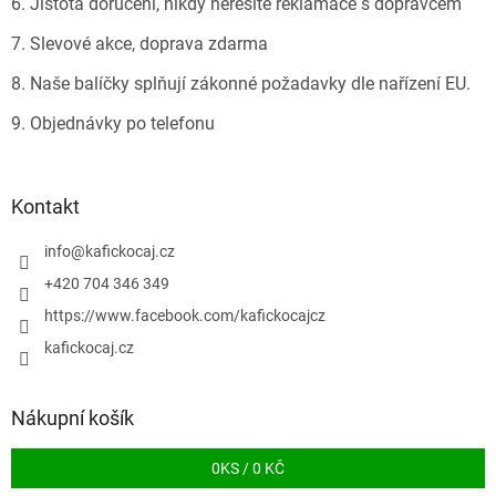
6. Jistota doručení, nikdy neřešíte reklamace s dopravcem
7. Slevové akce, doprava zdarma
8. Naše balíčky splňují zákonné požadavky dle nařízení EU.
9. Objednávky po telefonu
Kontakt
info
@
kafickocaj.cz
+420 704 346 349
https://www.facebook.com/kafickocajcz
kafickocaj.cz
Nákupní košík
0
KS /
0 KČ