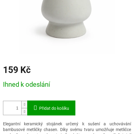
159 Kč
Měrná
Ihned k odeslání
cena:
Přidat do košíku
Elegantní keramický stojánek určený k sušení a uchovávání
bambusové metličky chasen. Díky svému tvaru umožňuje metličce