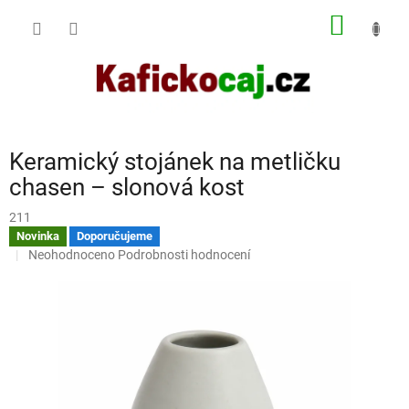
Přejít
NÁKUP
na
obsah
KOŠÍK
Keramický stojánek na metličku
chasen – slonová kost
211
Novinka
Doporučujeme
Průměrné
Neohodnoceno
Podrobnosti hodnocení
hodnocení
produktu
je
0,0
z
5
hvězdiček.