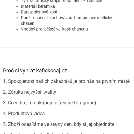
Typ: Keramický stojánek na metličku chasen
Materiál: keramika
Barva: slonová kost
Použití: sušení a uchovávání bambusové metličky
chasen
Vhodný pro: běžné velikosti chasenu
Z
á
p
a
Proč si vybrat kafickocaj.cz
t
1. Spokojenost našich zákazníků je pro nás na prvním místě
í
2. Záruka nejvyšší kvality
3. Co vidíte, to nakupujete (reálné fotografie)
4. Produktová videa
5. Zboží odesíláme ve stejný den, kdy si jej objednáte