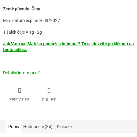
Země původu: Čína
Min. datum expirace: 03/2027
1 šálek čaje = 1g - 2g
Jak Vám čaj Matcha pomůže zhubnout? To se dozvíte po kliknutí na
tento odkaz.
Detailní informace
ZEPTAT SE
SDÍLET
Popis
Hodnocení (34)
Diskuze