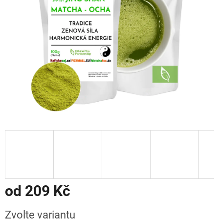
od
209 Kč
Měrná
Zvolte variantu
cena: