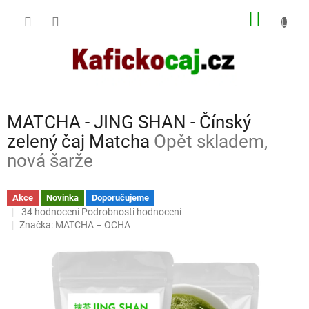
Přejít
NÁKUP
na
obsah
KOŠÍK
MATCHA - JING SHAN - Čínský
zelený čaj Matcha
Opět skladem,
nová šarže
Akce
Novinka
Doporučujeme
Průměrné
34 hodnocení
Podrobnosti hodnocení
hodnocení
Značka:
MATCHA – OCHA
produktu
je
5,0
z
5
hvězdiček.