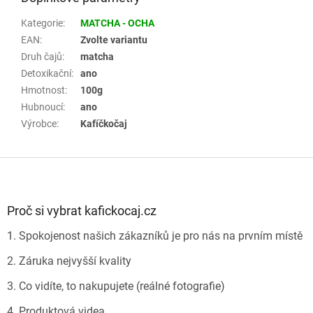
Kategorie
:
MATCHA - OCHA
EAN
:
Zvolte variantu
Druh čajů
:
matcha
Detoxikační
:
ano
Hmotnost
:
100g
Hubnoucí
:
ano
Výrobce
:
Kafíčkočaj
Z
á
p
a
Proč si vybrat kafickocaj.cz
t
1. Spokojenost našich zákazníků je pro nás na prvním místě
í
2. Záruka nejvyšší kvality
3. Co vidíte, to nakupujete (reálné fotografie)
4. Produktová videa