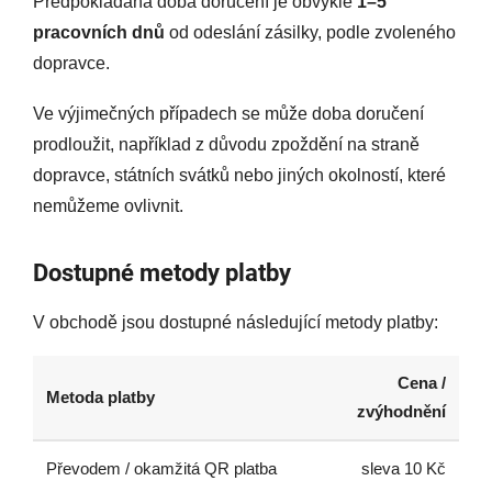
Předpokládaná doba doručení je obvykle
1–5
pracovních dnů
od odeslání zásilky, podle zvoleného
dopravce.
Ve výjimečných případech se může doba doručení
prodloužit, například z důvodu zpoždění na straně
dopravce, státních svátků nebo jiných okolností, které
nemůžeme ovlivnit.
Dostupné metody platby
V obchodě jsou dostupné následující metody platby:
Cena /
Metoda platby
zvýhodnění
Převodem / okamžitá QR platba
sleva 10 Kč