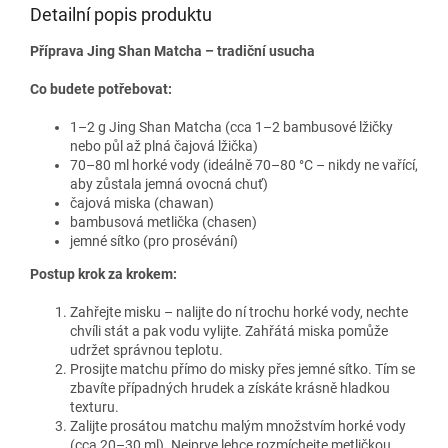
Detailní popis produktu
Příprava Jing Shan Matcha – tradiční usucha
Co budete potřebovat:
1–2 g Jing Shan Matcha (cca 1–2 bambusové lžičky
nebo půl až plná čajová lžička)
70–80 ml horké vody (ideálně 70–80 °C – nikdy ne vařící,
aby zůstala jemná ovocná chuť)
čajová miska (chawan)
bambusová metlička (chasen)
jemné sítko (pro prosévání)
Postup krok za krokem:
Zahřejte misku – nalijte do ní trochu horké vody, nechte
chvíli stát a pak vodu vylijte. Zahřátá miska pomůže
udržet správnou teplotu.
Prosijte matchu přímo do misky přes jemné sítko. Tím se
zbavíte případných hrudek a získáte krásně hladkou
texturu.
Zalijte prosátou matchu malým množstvím horké vody
(cca 20–30 ml). Nejprve lehce rozmíchejte metličkou,