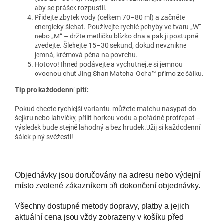
aby se prášek rozpustil.
Přidejte zbytek vody (celkem 70–80 ml) a začněte
energicky šlehat. Používejte rychlé pohyby ve tvaru „W“
nebo „M“ – držte metličku blízko dna a pak ji postupně
zvedejte. Šlehejte 15–30 sekund, dokud nevznikne
jemná, krémová pěna na povrchu.
Hotovo! Ihned podávejte a vychutnejte si jemnou
ovocnou chuť Jing Shan Matcha-Ocha™ přímo ze šálku.
Tip pro každodenní pití:
Pokud chcete rychlejší variantu, můžete matchu nasypat do
šejkru nebo lahvičky, přilít horkou vodu a pořádně protřepat –
výsledek bude stejně lahodný a bez hrudek.Užij si každodenní
šálek plný svěžesti!
Objednávky jsou doručovány na adresu nebo výdejní
místo zvolené zákazníkem při dokončení objednávky.
Všechny dostupné metody dopravy, platby a jejich
aktuální cena jsou vždy zobrazeny v košíku před