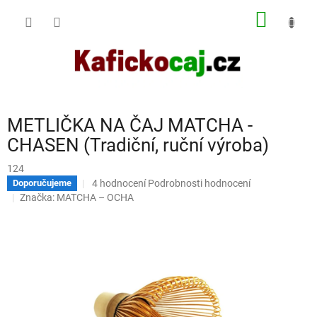
Přejít
NÁKUP
na
obsah
KOŠÍK
METLIČKA NA ČAJ MATCHA -
CHASEN (Tradiční, ruční výroba)
124
Průměrné
4 hodnocení
Podrobnosti hodnocení
Doporučujeme
hodnocení
Značka:
MATCHA – OCHA
produktu
je
5,0
z
5
hvězdiček.