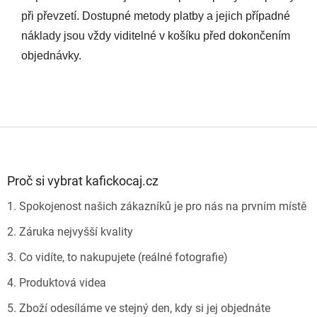
při převzetí. Dostupné metody platby a jejich případné
náklady jsou vždy viditelné v košíku před dokončením
objednávky.
Z
á
p
a
Proč si vybrat kafickocaj.cz
t
1. Spokojenost našich zákazníků je pro nás na prvním místě
í
2. Záruka nejvyšší kvality
3. Co vidíte, to nakupujete (reálné fotografie)
4. Produktová videa
5. Zboží odesíláme ve stejný den, kdy si jej objednáte