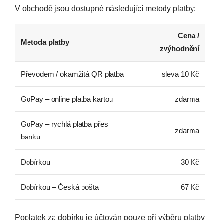
V obchodě jsou dostupné následující metody platby:
Cena /
Metoda platby
zvýhodnění
Převodem / okamžitá QR platba
sleva 10 Kč
GoPay – online platba kartou
zdarma
GoPay – rychlá platba přes
zdarma
banku
Dobírkou
30 Kč
Dobírkou – Česká pošta
67 Kč
Poplatek za dobírku je účtován pouze při výběru platby