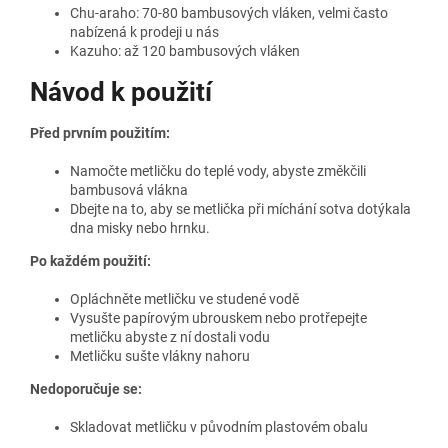
Chu-araho: 70-80 bambusových vláken, velmi často
nabízená k prodeji u nás
Kazuho: až 120 bambusových vláken
Návod k použití
Před prvním použitím:
Namočte metličku do teplé vody, abyste změkčili
bambusová vlákna
Dbejte na to, aby se metlička při míchání sotva dotýkala
dna misky nebo hrnku.
Po každém použití:
Opláchněte metličku ve studené vodě
Vysušte papírovým ubrouskem nebo protřepejte
metličku abyste z ní dostali vodu
Metličku sušte vlákny nahoru
Nedoporučuje se:
Skladovat metličku v původním plastovém obalu