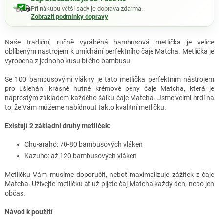
Při nákupu větší sady je doprava zdarma.
Zobrazit podmínky dopravy
Naše tradiční, ručně vyráběná bambusová metlička je velice
oblíbeným nástrojem k umíchání perfektního čaje Matcha. Metlička je
vyrobena z jednoho kusu bílého bambusu.
Se 100 bambusovými vlákny je tato metlička perfektním nástrojem
pro ušlehání krásně hutné krémové pěny čaje Matcha, která je
naprostým základem každého šálku čaje Matcha. Jsme velmi hrdí na
to, že Vám můžeme nabídnout takto kvalitní metličku.
Existují 2 základní druhy metliček:
Chu-araho: 70-80 bambusových vláken
Kazuho: až 120 bambusových vláken
Metličku Vám musíme doporučit, neboť maximalizuje zážitek z čaje
Matcha. Užívejte metličku ať už pijete čaj Matcha každý den, nebo jen
občas.
Návod k použití