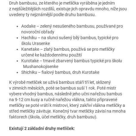
Druh bambusu, ze kterého je metlička vyráběna je jedním
z nejdůležitějších rozdílů, existuje jich opravdu mnoho, níže jsou
uvedeny ty nejznámější podle druhu bambusu.
Aodake – zelený nesušeného bambusu, používané pro
novoroční obřady
Hachiku – na slunci sušený bílý bambus, typické pro
školu Urasenke
Kanetake – zlatý bambus, používá se pro metličky
určené ke každodennímu použití
Kurotake – tmavě zbarvený bambus typické pro školu
Mushanokojisenke
Shichiku – fialový bambus, druh Kurotake
K výrobě metliček se užívá bambus stáří tří let, sklizený
v zimních měsících, poté se bambus suší 1 rok. Poté mistr
vybere vhodný bambus, následně jeho učni nařežou bambus
na 9-12 cm kusy a ručně nařežou vlákna, takto připravené
metličky se poté vrátí k mistrovi, který zakřiví vlákna metličky a
střed metličky závituje. Konečný tvar metličky závisí na mnoha
faktorech (škola, účel metličky, druh bambusu).
Existují 2 základní druhy metliček: