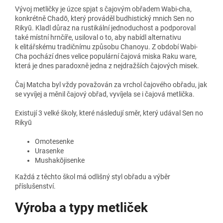
Vývoj metličky je úzce spjat s čajovým obřadem Wabi-cha,
konkrétně Chadō, který prováděl budhistický mnich Sen no
Rikyū. Kladl důraz na rustikální jednoduchost a podporoval
také místní hrnčíře, usiloval o to, aby nabídl alternativu
k elitářskému tradičnímu způsobu Chanoyu. Z období Wabi-
Cha pochází dnes velice populární čajová miska Raku ware,
která je dnes paradoxně jedna z nejdražších čajových misek.
Čaj Matcha byl vždy považován za vrchol čajového obřadu, jak
se vyvíjej a měnil čajový obřad, vyvíjela se i čajová metlička.
Existují 3 velké školy, které následují směr, který udával Sen no
Rikyū
Omotesenke
Urasenke
Mushakōjisenke
Každá z těchto škol má odlišný styl obřadu a výběr
příslušenství.
Výroba a typy metliček