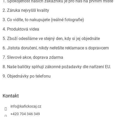
1. Spokojenost našich zákazníků je pro nás na prvním místě
í
2. Záruka nejvyšší kvality
3. Co vidíte, to nakupujete (reálné fotografie)
4. Produktová videa
5. Zboží odesíláme ve stejný den, kdy si jej objednáte
6. Jistota doručení, nikdy neřešíte reklamace s dopravcem
7. Slevové akce, doprava zdarma
8. Naše balíčky splňují zákonné požadavky dle nařízení EU.
9. Objednávky po telefonu
Kontakt
info
@
kafickocaj.cz
+420 704 346 349