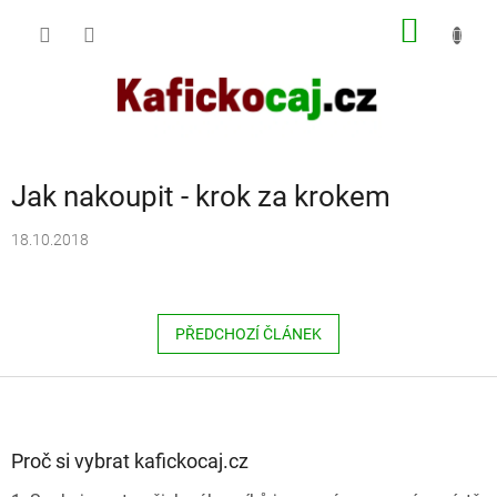
Přejít
NÁKUP
na
obsah
KOŠÍK
Jak nakoupit - krok za krokem
18.10.2018
PŘEDCHOZÍ ČLÁNEK
Z
á
p
a
Proč si vybrat kafickocaj.cz
t