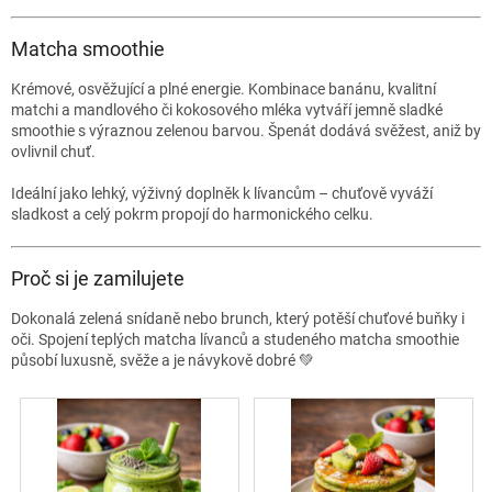
Matcha smoothie
Krémové, osvěžující a plné energie. Kombinace banánu, kvalitní
matchi a mandlového či kokosového mléka vytváří jemně sladké
smoothie s výraznou zelenou barvou. Špenát dodává svěžest, aniž by
ovlivnil chuť.
Ideální jako lehký, výživný doplněk k lívancům – chuťově vyváží
sladkost a celý pokrm propojí do harmonického celku.
Proč si je zamilujete
Dokonalá zelená snídaně nebo brunch, který potěší chuťové buňky i
oči. Spojení teplých matcha lívanců a studeného matcha smoothie
působí luxusně, svěže a je návykově dobré 💚