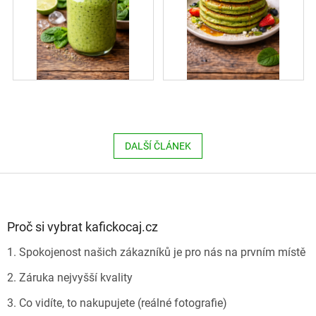
DALŠÍ ČLÁNEK
Z
á
p
a
Proč si vybrat kafickocaj.cz
t
1. Spokojenost našich zákazníků je pro nás na prvním místě
í
2. Záruka nejvyšší kvality
3. Co vidíte, to nakupujete (reálné fotografie)