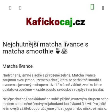
Přejít
NÁKUP
na
obsah
KOŠÍK
Nejchutnější matcha lívance s
matcha smoothie 🍵🥞
Matcha lívance
Nadýchané, jemně sladké a přirozeně zelené. Matcha lívance
zaujmou svou jemnou zemitou chutí, která se perfektně snoubí s
ovocem a javorovým sirupem. Uvnitř krásně vláčné, zvenku lehce
dozlatova opečené – každé sousto se doslova rozplývá na jazyku.
Nejlépe chutnají naskládané na sobě, přelité javorovým sirupem nebo
medem a doplněné čerstvými jahodami, borůvkami či kiwi. Pro ještě
krémovější zážitek doporučujeme přidat jogurt nebo oříškové máslo.