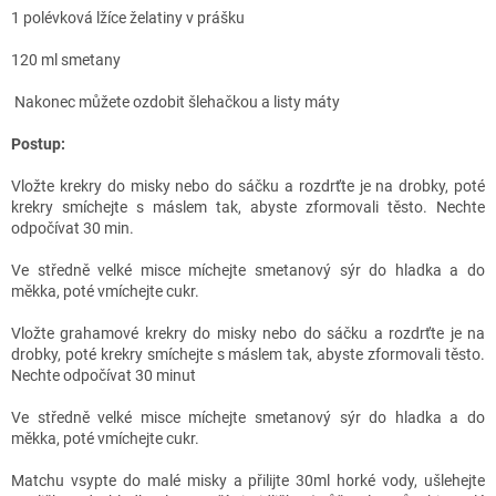
1 polévková lžíce želatiny v prášku
120 ml smetany
Nakonec můžete ozdobit šlehačkou a listy máty
Postup:
Vložte krekry do misky nebo do sáčku a rozdrťte je na drobky, poté
krekry smíchejte s máslem tak, abyste zformovali těsto. Nechte
odpočívat 30 min.
Ve středně velké misce míchejte smetanový sýr do hladka a do
měkka, poté vmíchejte cukr.
Vložte grahamové krekry do misky nebo do sáčku a rozdrťte je na
drobky, poté krekry smíchejte s máslem tak, abyste zformovali těsto.
Nechte odpočívat 30 minut
Ve středně velké misce míchejte smetanový sýr do hladka a do
měkka, poté vmíchejte cukr.
Matchu vsypte do malé misky a přilijte 30ml horké vody, ušlehejte