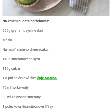
Na krustu budete potřebovat:
200g grahamových krekrů
Máslo
Na náplň našeho cheesecaku:
140g smetanového sýru
110g cukru
1 a půl polévkové lžíce
čaje Matcha
75 ml horké vody
30 ml zakysané smetany
1 polévková lžíce citronové šťávy