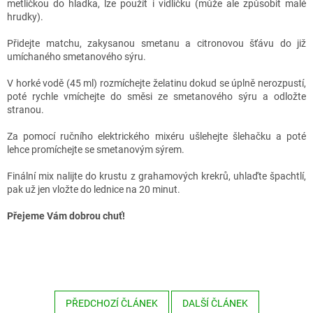
metličkou do hladka, lze použít i vidličku (může ale způsobit malé
hrudky).
Přidejte matchu, zakysanou smetanu a citronovou šťávu do již
umíchaného smetanového sýru.
V horké vodě (45 ml) rozmíchejte želatinu dokud se úplně nerozpustí,
poté rychle vmíchejte do směsi ze smetanového sýru a odložte
stranou.
Za pomocí ručního elektrického mixéru ušlehejte šlehačku a poté
lehce promíchejte se smetanovým sýrem.
Finální mix nalijte do krustu z grahamových krekrů, uhlaďte špachtlí,
pak už jen vložte do lednice na 20 minut.
Přejeme Vám dobrou chuť!
PŘEDCHOZÍ ČLÁNEK
DALŠÍ ČLÁNEK