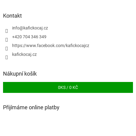
Kontakt
info
@
kafickocaj.cz
+420 704 346 349
https://www.facebook.com/kafickocajcz
kafickocaj.cz
Nákupní košík
0
KS /
0 KČ
Přijímáme online platby