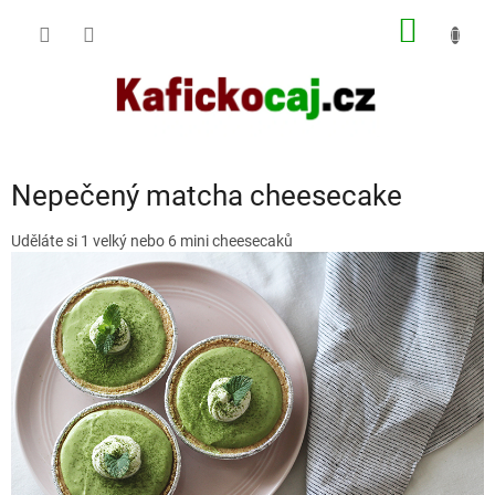
Přejít
NÁKUP
na
obsah
KOŠÍK
Nepečený matcha cheesecake
Uděláte si 1 velký nebo 6 mini cheesecaků