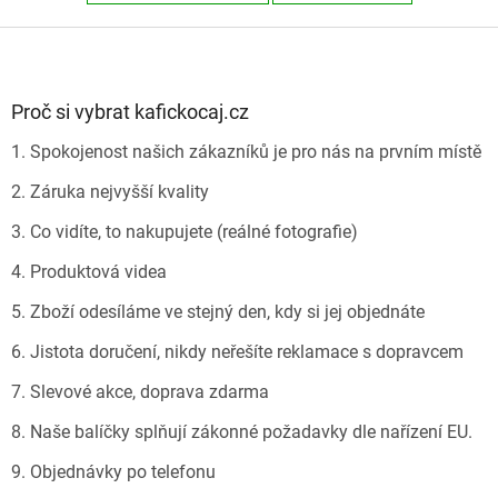
Z
á
p
a
Proč si vybrat kafickocaj.cz
t
1. Spokojenost našich zákazníků je pro nás na prvním místě
í
2. Záruka nejvyšší kvality
3. Co vidíte, to nakupujete (reálné fotografie)
4. Produktová videa
5. Zboží odesíláme ve stejný den, kdy si jej objednáte
6. Jistota doručení, nikdy neřešíte reklamace s dopravcem
7. Slevové akce, doprava zdarma
8. Naše balíčky splňují zákonné požadavky dle nařízení EU.
9. Objednávky po telefonu